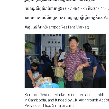
លេខទូរស័ព្ទសំរាប់ការកម្ម៉ង់៖ 087 464 785 និង077 464
តាមរយៈគេហទំព័រហ្វេសបុក៖ បណ្តាញស្ត្រីឆ្នើមខេត្តកំពត
#ផ្សារធន់កំពត(Kampot Resilient Market)
Kampot Resilient Market is initiated and estab
in Cambodia, and funded by UK-Aid through Actio
Province. It has 3 major aims: