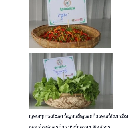
សូមបញ្ជាក់ផងដែរថា ចំណូលពីផ្សារធន់កំពតមួយចំណែកនឹងយកទៅ
រួមគ្នាគាំទ្រផ្សារធន់កំពត ដើម្បីសុខភាព និងបរិស្ថាន!