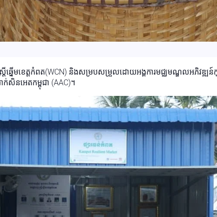
ត្រីឆ្នើមខេត្តកំពត(WCN) និងសម្របសម្រួលដោយអង្គការមជ្ឈមណ្ឌលអភិវឌ្ឍន៍កុ
ាក់សិនអេតកម្ពុជា (AAC)។