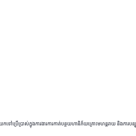
ប្រើប្រាស់ក្នុងការងារការកាត់បន្ថយហានិភ័យគ្រោះមហន្តរាយ និងការបន្ស៊ាំ