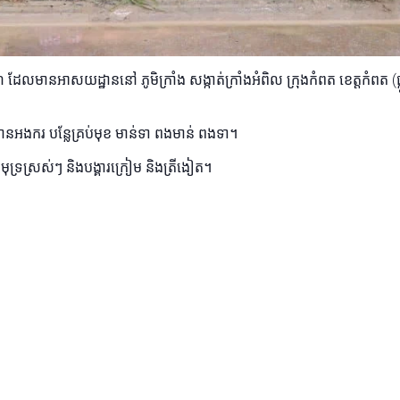
 ដែលមានអាសយដ្ឋាននៅ ភូមិក្រាំង សង្កាត់ក្រាំងអំពិល ក្រុងកំពត ខេត្តកំពត (
ងករ បន្លែគ្រប់មុខ មាន់ទា ពងមាន់ ពងទា។
រស្រស់ៗ និងបង្គារក្រៀម និងត្រីងៀត។