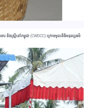
មារ និងស្ត្រីនៅកម្ពុជា (CWDCC) ក្រោមមូលនិធិមនុស្សធម៏