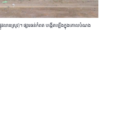
ផ្លូវលានស្រូវ)។ ផ្សារធន់កំពត បង្កើតឡើងក្នុងគោលបំណង