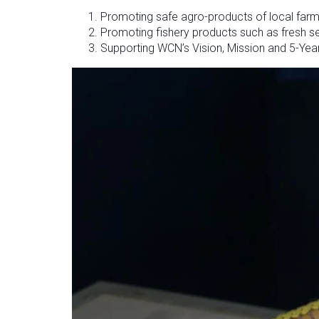
Promoting safe agro-products of local farm
Promoting fishery products such as fresh s
Supporting WCN’s Vision, Mission and 5-Yea