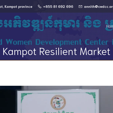
ot, Kampot province
+855 81 692 696
annith@cwdcc.or
Ho
Kampot Resilient Market