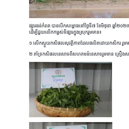
ផ្សារធន់កំពត បានបើកសម្ពោធនៅថ្ងៃទី៧ ខែមិថុនា ឆ្នាំ២០២៣
ដើម្បីជួយលើកកម្ពស់ទីផ្សារក្នុងស្រុករួមមាន៖
១.លើកស្ទួយកសិផលសុវត្ថិភាពដែលផលិតដោយកសិករ រួមមានអ
២.គាំទ្រកសិផលនេសាទពីសហគមន៍នេសាទរួមមាន គ្រឿងសមុទ្