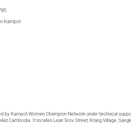
 785
-Wcn Kampot
lished by Kampot Women Champion Network under technical supp
nAid Cambodia. It locates Lean Srov Street, Krang Village, San