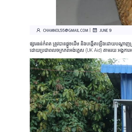
|
CHAMNOL55@GMAIL.COM
JUNE 9
ផ្សារធន់កំពត ត្រូវបានផ្តួចដើម និងបង្កើតឡើងដោយបណ្តាញស្
ដោយប្រជាពលចក្រភពអង់គ្លេស (UK Aid) តាមរយៈអង្គការអ